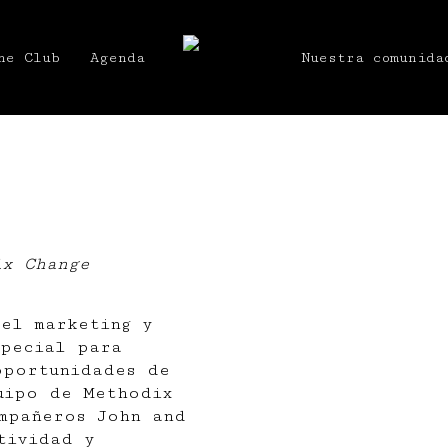
he Club
Agenda
Nuestra comunida
ix Change
el marketing y
special para
oportunidades de
uipo de Methodix
ompañeros
John
and
tividad y