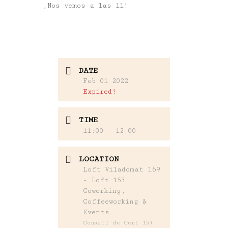
¡Nos vemos a las 11!
DATE
Feb 01 2022
Expired!
TIME
11:00 - 12:00
LOCATION
Loft Viladomat 169
- Loft 153
Coworking,
Coffeeworking &
Events
Consell de Cent 153