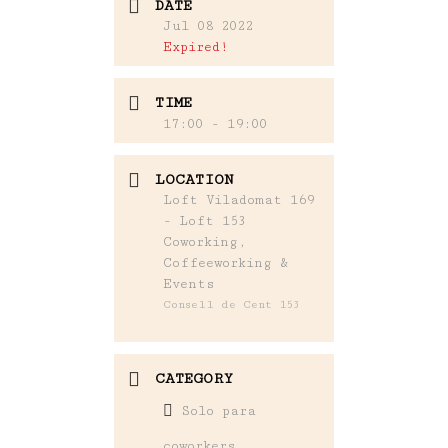
DATE
Jul 08 2022
Expired!
TIME
17:00 - 19:00
LOCATION
Loft Viladomat 169
- Loft 153
Coworking,
Coffeeworking &
Events
Consell de Cent 153
CATEGORY
Solo para
coworkers