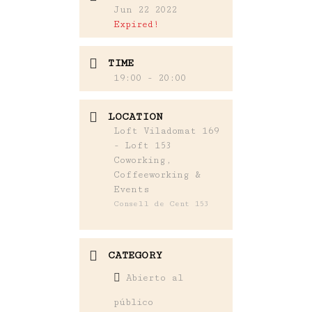
Jun 22 2022
Expired!
TIME
19:00 - 20:00
LOCATION
Loft Viladomat 169
- Loft 153
Coworking,
Coffeeworking &
Events
Consell de Cent 153
CATEGORY
Abierto al
público