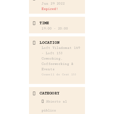
Jun 29 2022
Expired!
TIME
19:00 - 20:00
LOCATION
Loft Viladomat 169
- Loft 153
Coworking,
Coffeeworking &
Events
Consell de Cent 153
CATEGORY
Abierto al
público