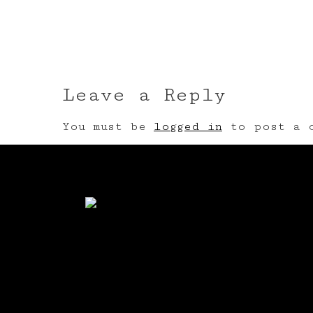
Leave a Reply
You must be
logged in
to post a c