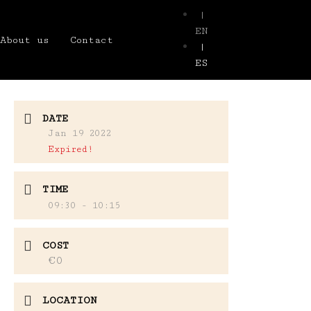
|
EN
About us
Contact
|
ES
DATE
Jan 19 2022
Expired!
TIME
09:30 - 10:15
COST
€0
LOCATION