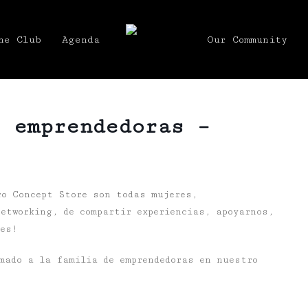
he Club
Agenda
Our Community
s emprendedoras –
ro Concept Store son todas mujeres,
etworking, de compartir experiencias, apoyarnos,
nes!
mado a la familia de emprendedoras en nuestro