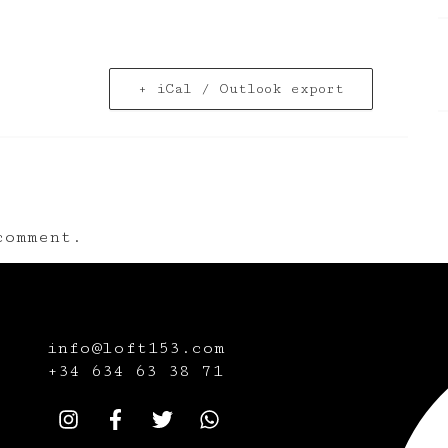
+ iCal / Outlook export
omment.
info@loft153.com
+34
634 63 38 71