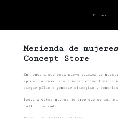
Prices
T
Merienda de mujere
Concept Store
En honor a que esta nueva edición de nuest
aprovecharemos para generar encuentros de n
cargar pilas y generar sinergias y conexio
Bravo a estas nuevas mujeres que se han su
hall de entrada.