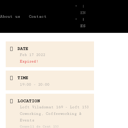
|
EN
About us
Contact
|
ES
DATE
Feb 17 2022
Expired!
TIME
19:00 - 20:00
LOCATION
Loft Viladomat 169 - Loft 153
Coworking, Coffeeworking &
Events
Consell de Cent 153