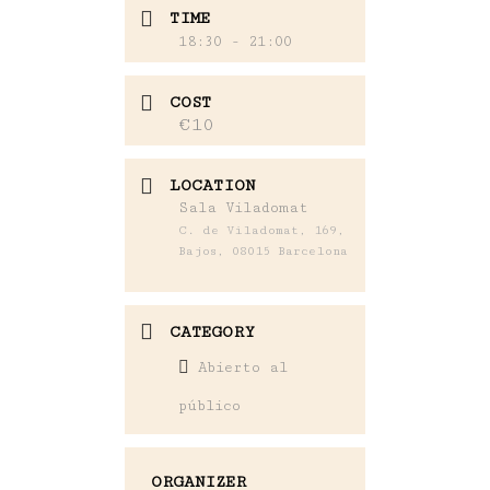
TIME
18:30 - 21:00
COST
€10
LOCATION
Sala Viladomat
C. de Viladomat, 169,
Bajos, 08015 Barcelona
CATEGORY
Abierto al
público
ORGANIZER