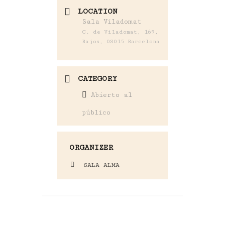
LOCATION
Sala Viladomat
C. de Viladomat, 169,
Bajos, 08015 Barcelona
CATEGORY
Abierto al
público
ORGANIZER
SALA ALMA