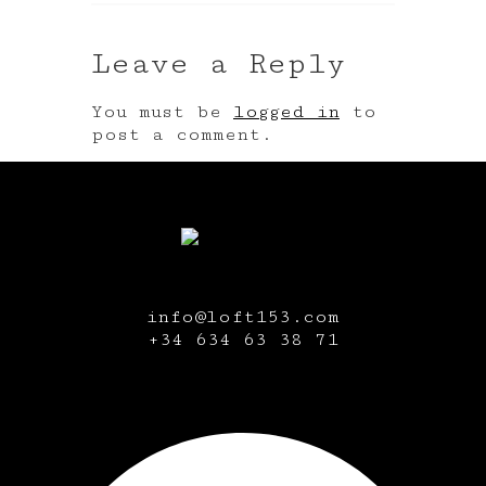
Leave a Reply
You must be
logged in
to
post a comment.
info@loft153.com
+34
634 63 38 71