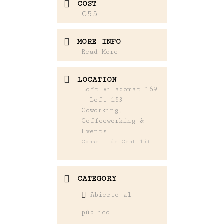
COST
€55
MORE INFO
Read More
LOCATION
Loft Viladomat 169
- Loft 153
Coworking,
Coffeeworking &
Events
Consell de Cent 153
CATEGORY
Abierto al
público