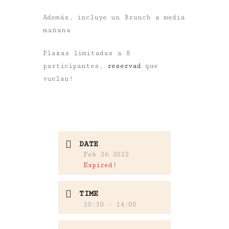
Además,
incluye un Brunch a media
mañana
Plazas limitadas a 8
participantes,
reservad
que
vuelan!
DATE
Feb 26 2022
Expired!
TIME
10:30 - 14:00