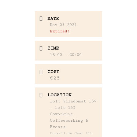
DATE
Nov 03 2021
Expired!
TIME
18:00 - 20:00
COST
€25
LOCATION
Loft Viladomat 169
- Loft 153
Coworking,
Coffeeworking &
Events
Consell de Cent 153