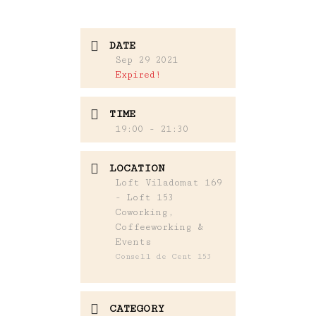
DATE
Sep 29 2021
Expired!
TIME
19:00 - 21:30
LOCATION
Loft Viladomat 169
- Loft 153
Coworking,
Coffeeworking &
Events
Consell de Cent 153
CATEGORY