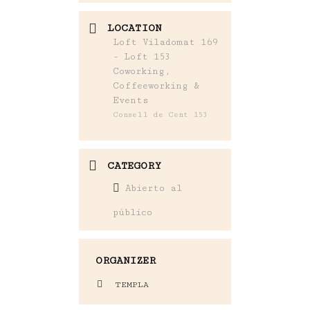
LOCATION
Loft Viladomat 169
- Loft 153
Coworking,
Coffeeworking &
Events
Consell de Cent 153
CATEGORY
Abierto al
público
ORGANIZER
TEMPLA