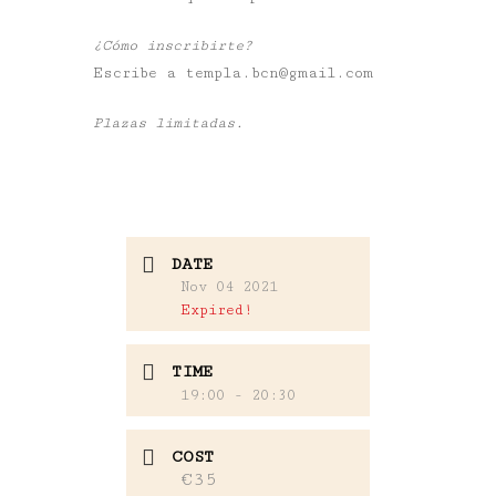
¿Cómo inscribirte?
Escribe a templa.bcn@gmail.com
Plazas limitadas.
DATE
Nov 04 2021
Expired!
TIME
19:00 - 20:30
COST
€35