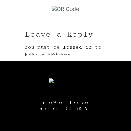
Leave a Reply
You must be
logged in
to
post a comment.
info@loft153.com
+34
634 63 38 71