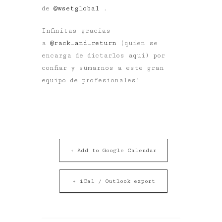
de
@wsetglobal
.
Infinitas gracias
a
@rack_and_return
(quien se
encarga de dictarlos aquí) por
confiar y sumarnos a este gran
equipo de profesionales!
+ Add to Google Calendar
+ iCal / Outlook export