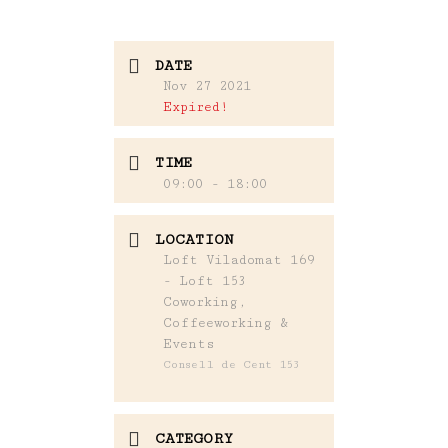
DATE
Nov 27 2021
Expired!
TIME
09:00 - 18:00
LOCATION
Loft Viladomat 169
- Loft 153
Coworking,
Coffeeworking &
Events
Consell de Cent 153
CATEGORY