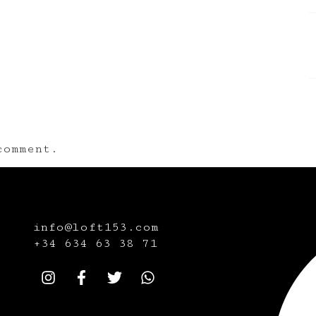
omment.
info@loft153.com
+34
634 63 38 71