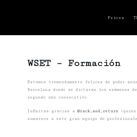
Prices
T
WSET – Formación
Estamos tremendamente felices de poder anu
Barcelona donde se dictarán los exámenes d
segundo año consecutivo.
Infinitas gracias a
@rack_and_return
(quien 
sumarnos a este gran equipo de profesional