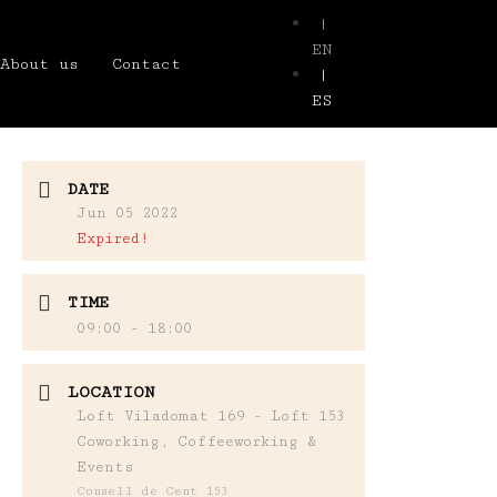
|
EN
About us
Contact
|
ES
DATE
Jun 05 2022
Expired!
TIME
09:00 - 18:00
LOCATION
Loft Viladomat 169 - Loft 153
Coworking, Coffeeworking &
Events
Consell de Cent 153