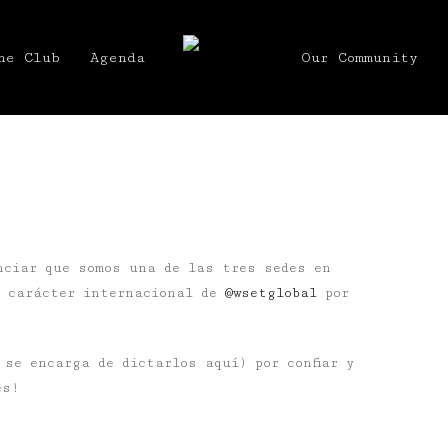
he Club
Agenda
Our Community
nciar que somos una de las tres sedes en
e carácter internacional de
@wsetglobal
por
se encarga de dictarlos aquí) por confiar y
es!