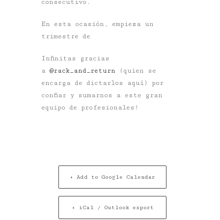
consecutivo.
En esta ocasión, empieza un
trimestre de
Infinitas gracias
a
@rack_and_return
(quien se
encarga de dictarlos aquí) por
confiar y sumarnos a este gran
equipo de profesionales!
+ Add to Google Calendar
+ iCal / Outlook export