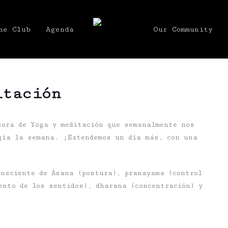
he Club
Agenda
Our Community
itación
sora de Yoga y meditación que semanalmente nos
gía la semana. ¡Extendemos un día más, con una
onsciente de Ásana (postura), pranayama (control
ento de los sentidos), dharana (concentración) y