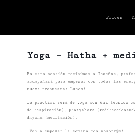
Prices
T
Yoga – Hatha + med
En esta ocasión recibimos a Josefina, profe
acompañará para empezar con todas las ener
nueva propuesta: Lunes!
La práctica será de yoga con una técnica c
de respiración), pratyahara (redireccionami
dhyana (meditación).
¡Ven a empezar la semana con nosotr@s!