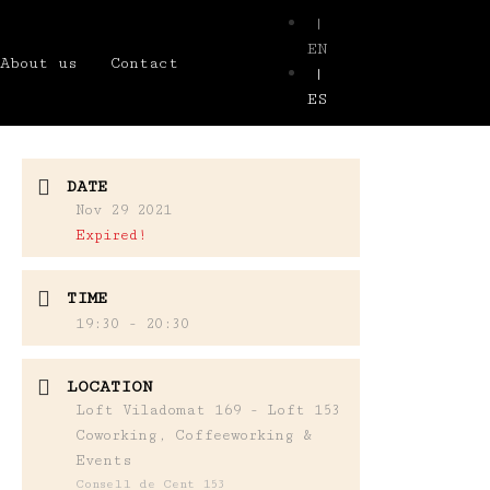
|
EN
About us
Contact
|
ES
DATE
Nov 29 2021
Expired!
TIME
19:30 - 20:30
LOCATION
Loft Viladomat 169 - Loft 153
Coworking, Coffeeworking &
Events
Consell de Cent 153