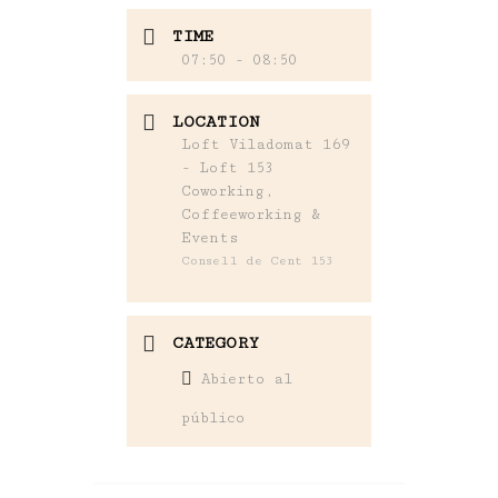
TIME
07:50 - 08:50
LOCATION
Loft Viladomat 169
- Loft 153
Coworking,
Coffeeworking &
Events
Consell de Cent 153
CATEGORY
Abierto al
público