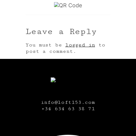
Leave a Reply
You must be
logged in
to
post a comment.
info@loft153.com
+34
634 63 38 71