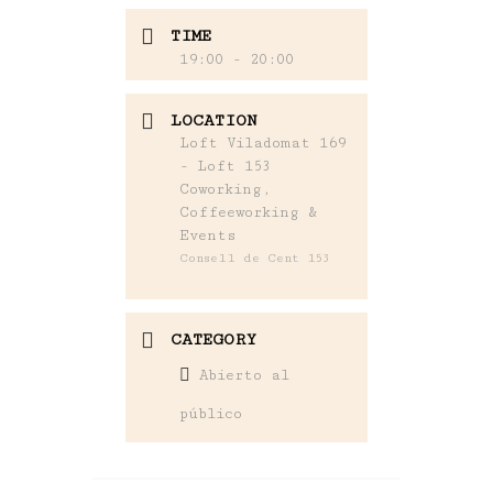
TIME
19:00 - 20:00
LOCATION
Loft Viladomat 169
- Loft 153
Coworking,
Coffeeworking &
Events
Consell de Cent 153
CATEGORY
Abierto al
público