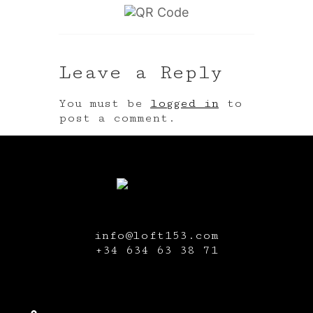
Leave a Reply
You must be
logged in
to
post a comment.
info@loft153.com
+34
634 63 38 71