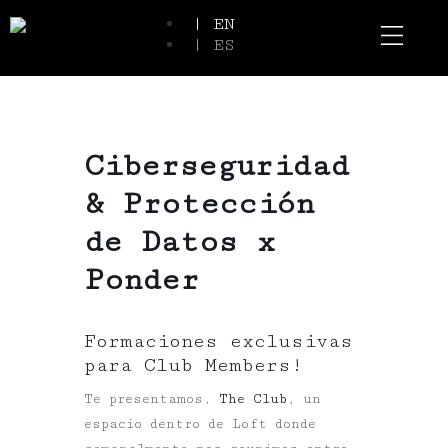
| EN
| ES
Event Spaces
Our Communi
Ciberseguridad
& Protección
de Datos x
Ponder
Formaciones exclusivas
para Club Members!
Te presentamos,
The Club
, un
espacio dentro de Loft donde