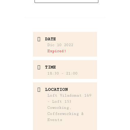
DATE
Dic 10 2022
Expired!
TIME
18:30 - 21:00
LOCATION
Loft Viladomat 169
- Loft 153
Coworking,
Coffeeworking &
Events