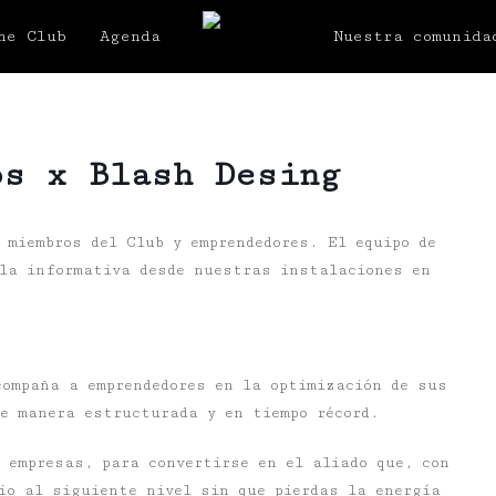
he Club
Agenda
Nuestra comunida
os x Blash Desing
 miembros del Club y emprendedores. El equipo de
la informativa desde nuestras instalaciones en
compaña a emprendedores en la optimización de sus
de manera estructurada y en tiempo récord.
 empresas, para convertirse en el aliado que, con
io al siguiente nivel sin que pierdas la energía