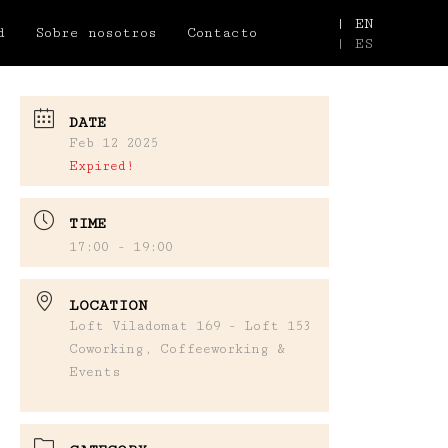
| EN
d
Sobre nosotros
Contacto
| ES
DATE
Feb 12 2025
Expired!
TIME
17:00 - 19:00
LOCATION
Loft Viladomat 169 - Loft 153
Coworking, Coffeeworking &
Events