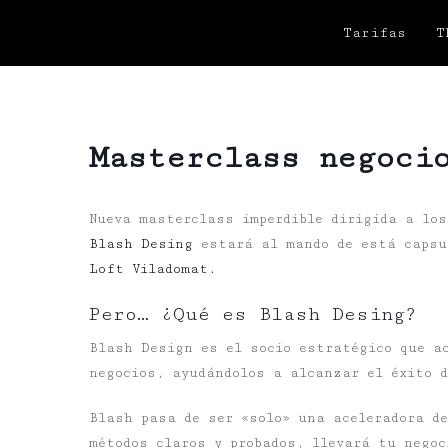
Tarifas
T
Masterclass negoci
Nueva masterclass imperdible dirigida a los
Blash Desing
estará al mando de está capsu
Loft Viladomat.
Pero… ¿Qué es Blash Desing?
Blash Design es el socio estratégico que a
negocios, ayudándolos a alcanzar el éxito 
Blash pasa de ser «solo» una aceleradora de
métodos claros y probados, llevará tu negoc