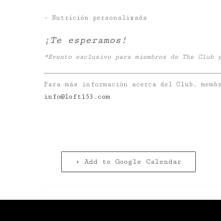
– Nutrición personalizada
¡Te esperamos!
*Evento exclusivo para miembros de The Club 
Para más información acerca del Club, membr
info@loft153.com
+ Add to Google Calendar