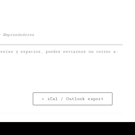
y Emprendedores
esías y espacios, puedes enviarnos un correo a:
+ iCal / Outlook export