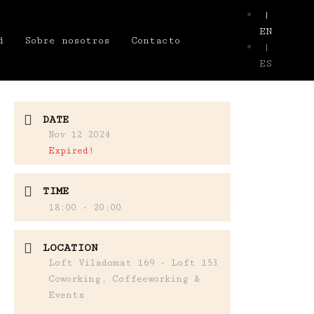
|
EN
d
Sobre nosotros
Contacto
|
ES
DATE
Nov 12 2024
Expired!
TIME
18:00 - 20:00
LOCATION
Loft Viladomat 169 - Loft 153
Coworking, Coffeeworking &
Events