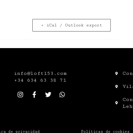
+ iCal / Outlook export
info@loft153.com
Con
+34
634 63 38 71
Vil
Con
Leh
ica de privacidad
Políticas de cookies 