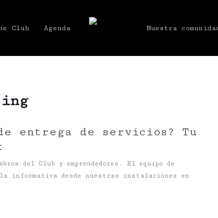
he Club
Agenda
Nuestra comunida
sing
de entrega de servicios? Tu
k
mbros del Club y emprendedores. El equipo de
la informativa desde nuestras instalaciones en