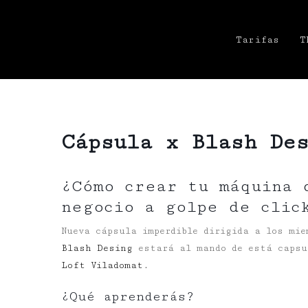
Tarifas
T
Cápsula x Blash De
¿Cómo crear tu máquina 
negocio a golpe de clic
Nueva cápsula imperdible dirigida a los mie
Blash Desing
estará al mando de está capsu
Loft Viladomat.
¿Qué aprenderás?