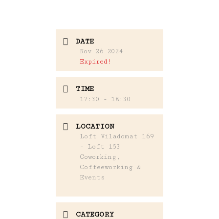
DATE
Nov 26 2024
Expired!
TIME
17:30 - 18:30
LOCATION
Loft Viladomat 169
- Loft 153
Coworking,
Coffeeworking &
Events
CATEGORY