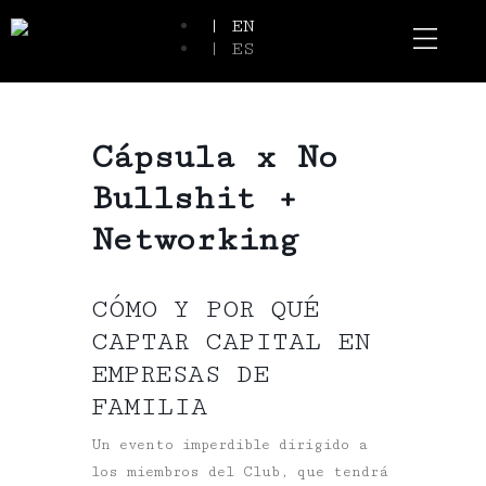
| EN
| ES
Event Spaces
Our Communi
Cápsula x No
Bullshit +
Networking
CÓMO Y POR QUÉ
CAPTAR CAPITAL EN
EMPRESAS DE
FAMILIA
Un evento imperdible dirigido a
los miembros del Club, que tendrá