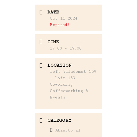
DATE
Oct 11 2024
Expired!
TIME
17:00 - 19:00
LOCATION
Loft Viladomat 169
- Loft 153
Coworking,
Coffeeworking &
Events
CATEGORY
Abierto al