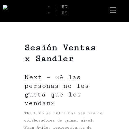
| EN
| ES
Event Spaces
Our Communi
Sesión Ventas
x Sandler
Next – «A las
personas no les
gusta que les
vendan»
The Club se nutre una vez más de
colaboradores de primer nivel.
Fran Avila, representante de