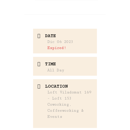
DATE
Dic 06 2023
Expired!
TIME
All Day
LOCATION
Loft Viladomat 169
- Loft 153
Coworking,
Coffeeworking &
Events