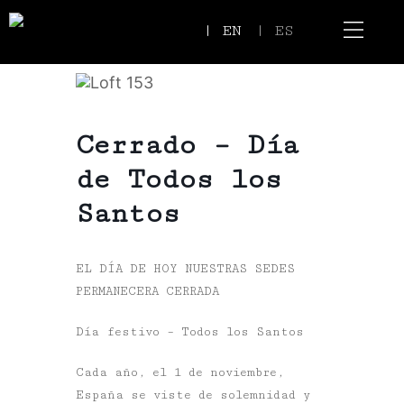
| EN
| ES
Event Spaces
Our Communi
Cerrado – Día
de Todos los
Santos
EL DÍA DE HOY NUESTRAS SEDES
PERMANECERA CERRADA
Día festivo – Todos los Santos
Cada año, el
1 de noviembre
,
España se viste de solemnidad y