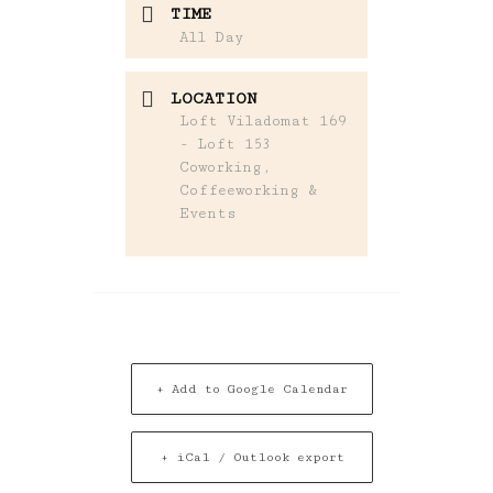
TIME
All Day
LOCATION
Loft Viladomat 169
- Loft 153
Coworking,
Coffeeworking &
Events
+ Add to Google Calendar
+ iCal / Outlook export