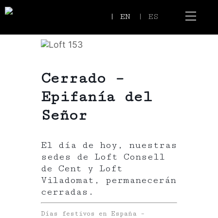
| EN
| ES
Event Spaces
Our Communi
Cerrado –
Epifanía del
Señor
El día de hoy, nuestras
sedes de Loft Consell
de Cent y Loft
Viladomat, permanecerán
cerradas.
Días festivos en España –