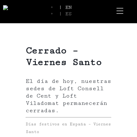
| EN
| ES
Event Spaces
Our Communi
Cerrado –
Viernes Santo
El día de hoy, nuestras
sedes de Loft Consell
de Cent y Loft
Viladomat permanecerán
cerradas.
Días festivos en España – Viernes
Santo