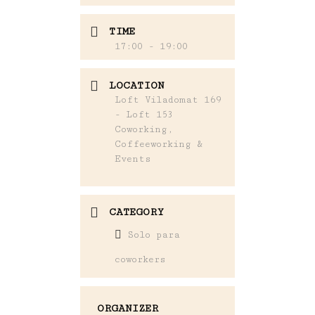
TIME
17:00 - 19:00
LOCATION
Loft Viladomat 169
- Loft 153
Coworking,
Coffeeworking &
Events
CATEGORY
Solo para
coworkers
ORGANIZER