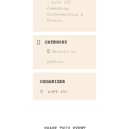
- Loft 153
Coworking,
Coffeeworking &
Events
CATEGORY
Abierto al
público
ORGANIZER
LOFT 153
SHARE THIS EVENT