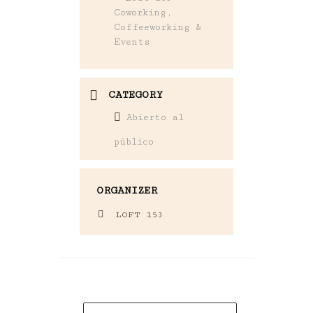
Coworking,
Coffeeworking &
Events
CATEGORY
Abierto al
público
ORGANIZER
LOFT 153