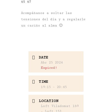
65 67
Acompáñanos a soltar las
tensiones del día y a regalarle
un cariño al alma 🙂
DATE
Abr 25 2024
Expired!
TIME
19:15 - 20:45
LOCATION
Loft Viladomat 169
- Loft 153