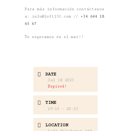
Para más información contáctanos
a: info@loft153.com //
+
34 644 18
65 67
Te esperamos en el mat!!
DATE
Jul 18 2023
Expired!
TIME
19:15 - 20:15
LOCATION
Loft Viladomat 169