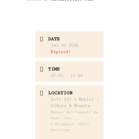
DATE
Jul 02 2026
Expired!
TIME
10:00 - 13:00
LOCATION
Loft 153 x Mobler -
Offices & Events
Carrer del Consell de
Cent, 159,
L'Eixample, 08015
Barcelona