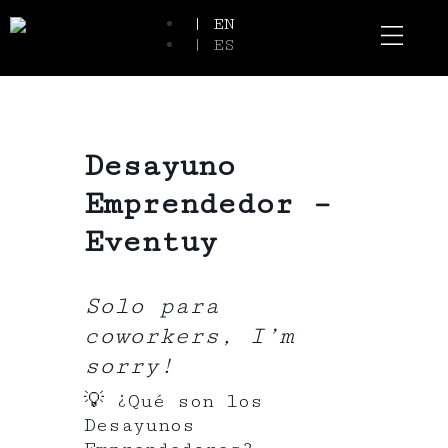
| EN
| ES
Event Spaces
Our Communi
Desayuno
Emprendedor –
Eventuy
Solo para
coworkers, I’m
sorry!
💡 ¿Qué son los
Desayunos