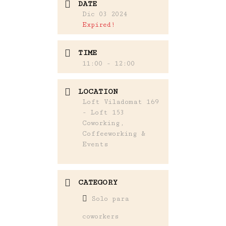
DATE
Dic 03 2024
Expired!
TIME
11:00 - 12:00
LOCATION
Loft Viladomat 169
- Loft 153
Coworking,
Coffeeworking &
Events
CATEGORY
Solo para
coworkers