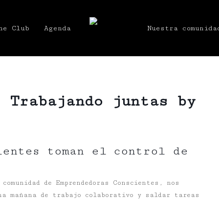
he Club
Agenda
Nuestra comunida
– Trabajando juntas by
ientes toman el control de
 comunidad de Emprendedoras Conscientes, nos
a mañana de trabajo colaborativo y saldar tareas