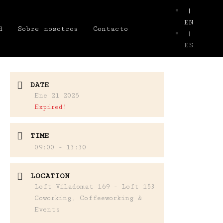
|
EN
d
Sobre nosotros
Contacto
|
ES
DATE
Ene 21 2025
Expired!
TIME
09:00 - 13:30
LOCATION
Loft Viladomat 169 - Loft 153
Coworking, Coffeeworking &
Events