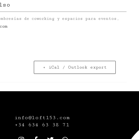
lso
mbresías de coworking y espacios para eventos,
com
+ iCal / Outlook export
info@loft153.com
+34
634 63 38 71