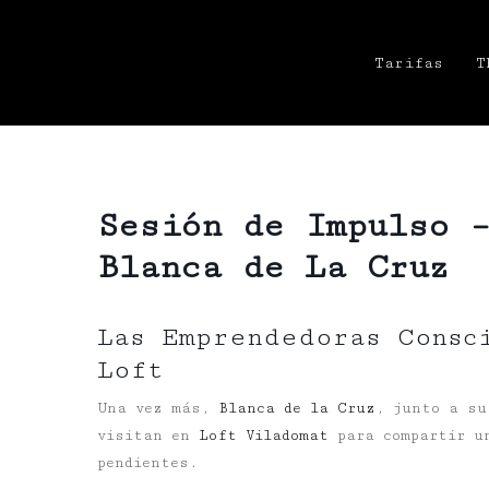
Tarifas
T
Sesión de Impulso 
Blanca de La Cruz
Las Emprendedoras Consc
Loft
Una vez más,
Blanca de la Cruz
, junto a su
visitan en
Loft Viladomat
para compartir un
pendientes.