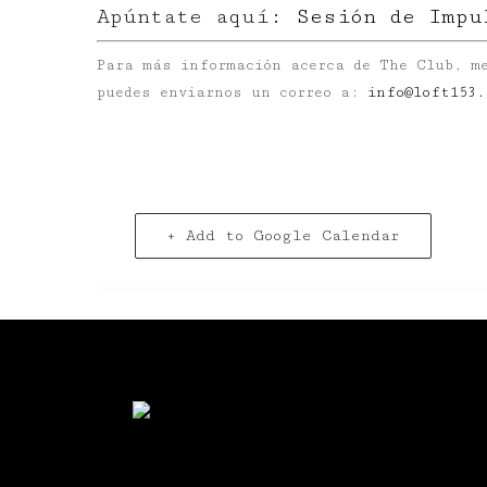
Apúntate aquí:
Sesión de Impu
Para más información acerca de The Club, me
puedes enviarnos un correo a:
info@loft153.
+ Add to Google Calendar