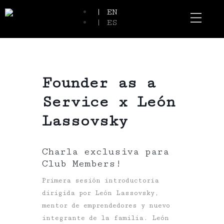
| EN
| ES
Event Spaces
Our Communi
Founder as a
Service x León
Lassovsky
Charla exclusiva para
Club Members!
Primera sesión introductoria
dirigida por León Lassovsky,
mentor de emprendedores y nuevo
integrante de la familia. León