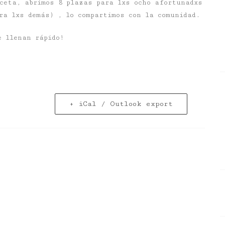
eceta, abrimos 8 plazas para lxs ocho afortunadxs
ra lxs demás) , lo compartimos con la comunidad.
e llenan rápido!
+ iCal / Outlook export