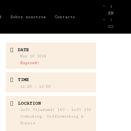
|
EN
d
Sobre nosotros
Contacto
|
ES
DATE
May 10 2024
Expired!
TIME
11:00 - 12:00
LOCATION
Loft Viladomat 169 - Loft 153
Coworking, Coffeeworking &
Events