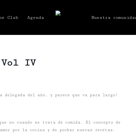
he Club
Agenda
Nuestra comunida
 Vol IV
a delegada del año, y parece que va para largo!
que no cuando se trata de comida. El concepto de
amor por la cocina y de probar nuevas recetas.