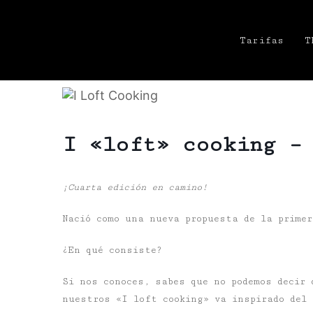
Tarifas
T
I «loft» cooking –
¡Cuarta edición en camino!
Nació como una nueva propuesta de la primer
¿En qué consiste?
Si nos conoces, sabes que no podemos decir 
nuestros «I loft cooking» va inspirado del 