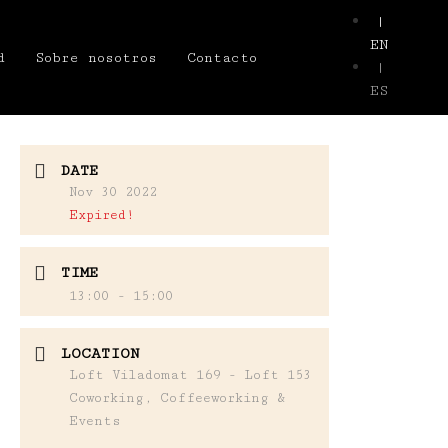
|
EN
d
Sobre nosotros
Contacto
|
ES
DATE
Nov 30 2022
Expired!
TIME
13:00 - 15:00
LOCATION
Loft Viladomat 169 - Loft 153
Coworking, Coffeeworking &
Events