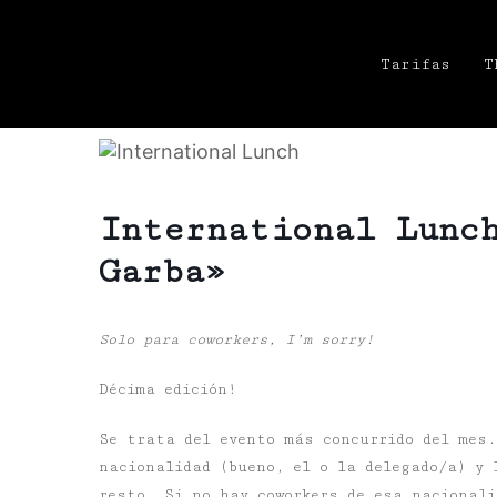
Tarifas
T
International Lunc
Garba»
Solo para coworkers, I’m sorry!
Décima edición!
Se trata del evento más concurrido del mes
nacionalidad (bueno, el o la delegado/a) y 
resto. Si no hay coworkers de esa nacionali