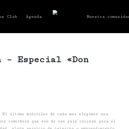
he Club
Agenda
Nuestra comunida
h – Especial «Don
. El último miércoles de cada mes elegimos una
los coworkers que son de ese país cocinan para el
dad, algún servicio de catering o emprendimiento