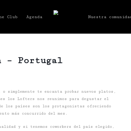
he Club
Agenda
Nuestra comunida
h – Portugal
t o simplemente te encanta probar nuevos platos,
mes los Lofters nos reunimos para degustar el
de los países son los protagonistas ofreciendo
ento más concurrido del mes.
alidad y si tenemos coworkers del país elegido,