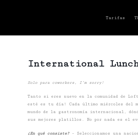
Tarifas
T
International Lunc
Solo para coworkers, I’m sorry!
Tanto si eres nuevo en la comunidad de Lof
esté es tu día! Cada último miércoles del 
mundo de la gastronomía internacional, dón
sus mejores platillos. No por nada es el ev
¿En qué consiste?
– Seleccionamos una nacion