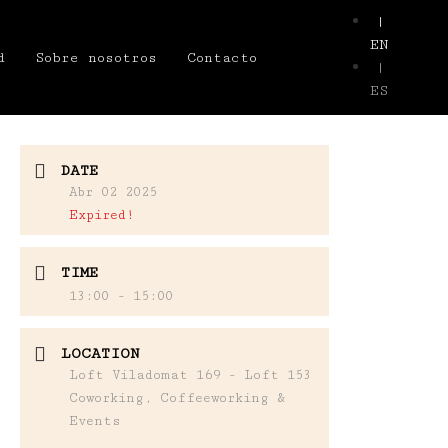
|
EN
d
Sobre nosotros
Contacto
|
ES
DATE
Abr 02 2025
Expired!
TIME
13:00 - 15:00
LOCATION
Loft Viladomat 169 - Loft 153
Coworking, Coffeeworking &
Events