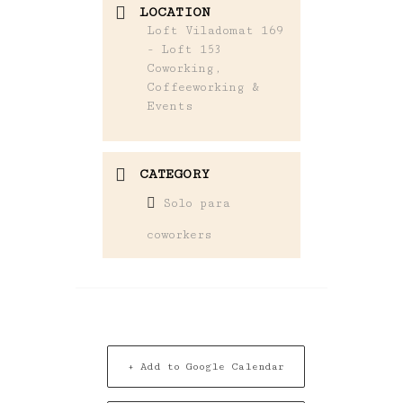
LOCATION
Loft Viladomat 169
- Loft 153
Coworking,
Coffeeworking &
Events
CATEGORY
Solo para
coworkers
+ Add to Google Calendar