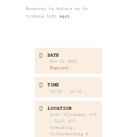
Reservar tu butaca en la
tribuna loft
aquí
.
DATE
Nov 22 2022
Expired!
TIME
14:00 - 16:00
LOCATION
Loft Viladomat 169
- Loft 153
Coworking,
Coffeeworking &