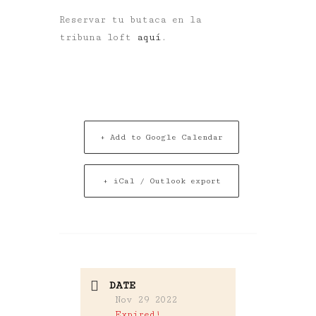
Reservar tu butaca en la
tribuna loft
aquí
.
+ Add to Google Calendar
+ iCal / Outlook export
DATE
Nov 29 2022
Expired!