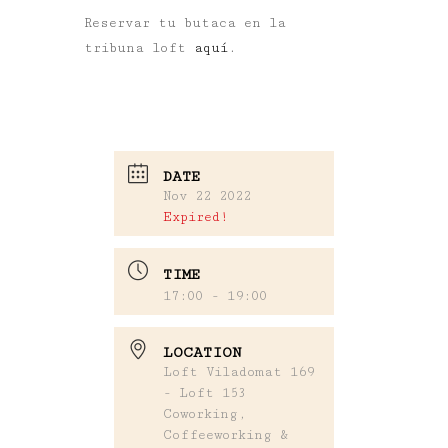
Reservar tu butaca en la
tribuna loft
aquí
.
DATE
Nov 22 2022
Expired!
TIME
17:00 - 19:00
LOCATION
Loft Viladomat 169
- Loft 153
Coworking,
Coffeeworking &