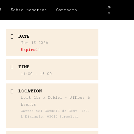
| EN
d
Sobre nosotros
Contacto
| ES
DATE
Jun 18 2026
Expired!
TIME
11:00 - 13:00
LOCATION
Loft 153 x Mobler - Offices &
Events
Carrer del Consell de Cent, 159,
L'Eixample, 08015 Barcelona