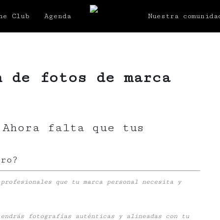
he Club
Agenda
Nuestra comunida
n de fotos de marca
 Ahora falta que tus
tro?
 profesionales que tu marca personal necesita y
tendrás fotografías auténticas y alineadas con tu