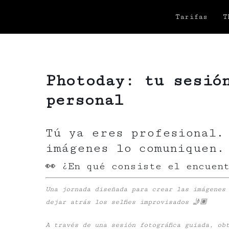
Tarifas
T
Photoday: tu sesió
personal
Tú ya eres profesional.
imágenes lo comuniquen.
👀 ¿En qué consiste el encuen
Una jornada diseñada para crear las imágenes
dejar atrás los selfies improvisados 🤳🏽
A través de una sesión fotográfica guiada, ob