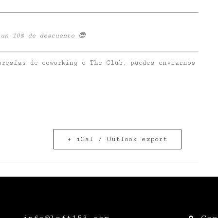
 un 10% de descuento 😎
bresías de coworking o The Club, puedes enviarnos
+ iCal / Outlook export
info@loft153.com
Con