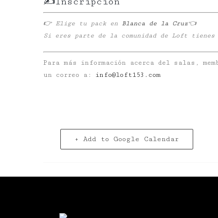
✍️Inscripción
👉
Elige tu pack en
Blanca de la Cruz
👈
Si eres parte de la comunidad de Loft tienes
Para más información acerca del salas, mem
un correo a:
info@loft153.com
+ Add to Google Calendar