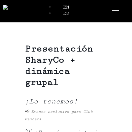
| EN
| ES
Event Spaces
Our Communi
Presentación
SharyCo +
dinámica
grupal
¡Lo tenemos!
📢 Evento exclusivo para Club
Members