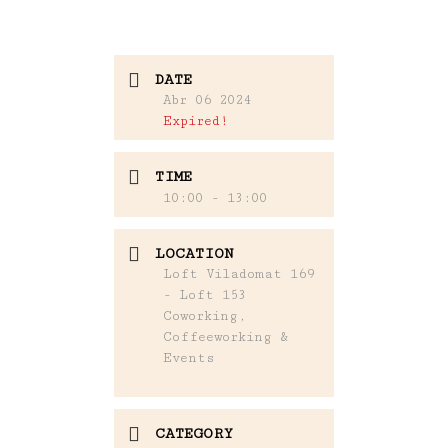
DATE
Abr 06 2024
Expired!
TIME
10:00 - 13:00
LOCATION
Loft Viladomat 169
- Loft 153
Coworking,
Coffeeworking &
Events
CATEGORY