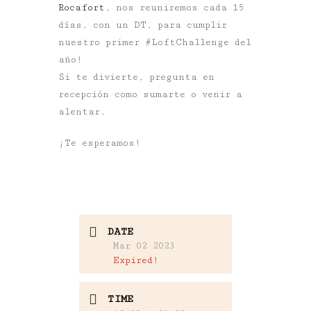
Rocafort
, nos reuniremos cada 15
días, con un DT, para cumplir
nuestro primer #LoftChallenge del
año!
Si te divierte, pregunta en
recepción como sumarte o venir a
alentar.
¡Te esperamos!
DATE
Mar 02 2023
Expired!
TIME